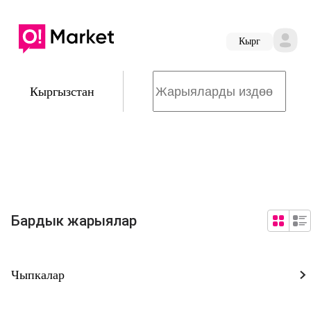
Кырг
Кыргызстан
Бардык жарыялар
Чыпкалар