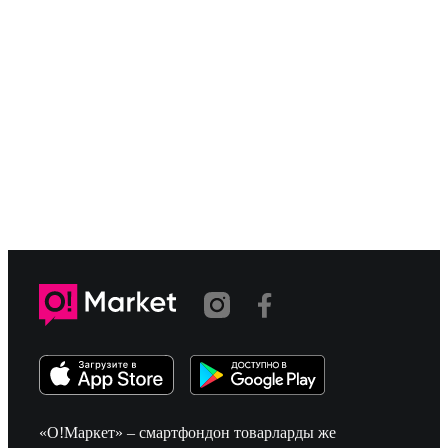
«О!Маркет» – смартфондон товарларды же