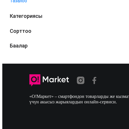
Тазалоо
Категориясы
Сорттоо
Баалар
«О!Маркет» – смартфондон товарларды же кызмат
үчүн акысыз жарыялардын онлайн-сервиси.