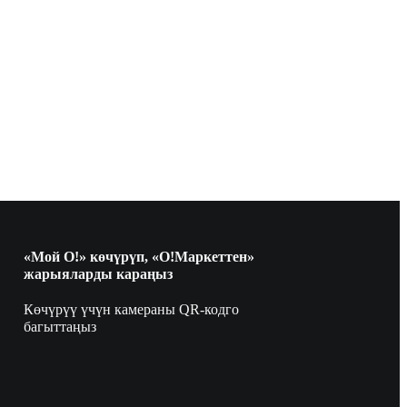
«Мой О!» көчүрүп, «О!Маркеттен»
жарыяларды караңыз
Көчүрүү үчүн камераны QR-кодго
багыттаңыз