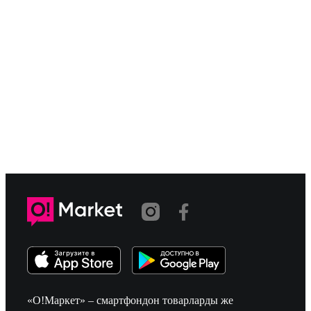
«О!Маркет» – смартфондон товарларды же