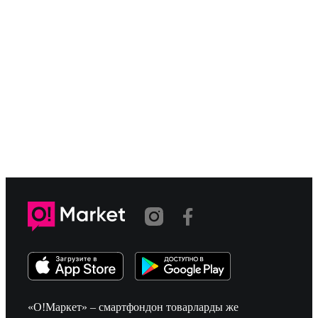
«О!Маркет» – смартфондон товарларды же