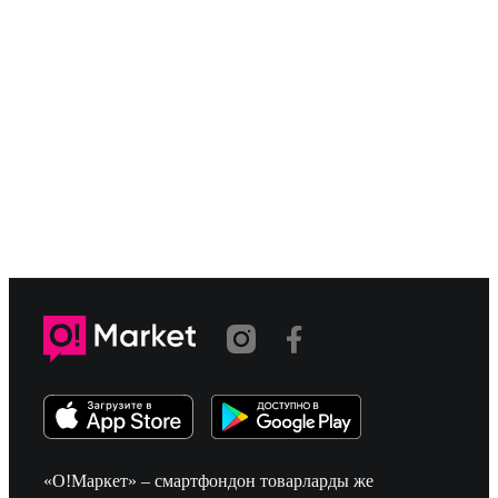
«О!Маркет» – смартфондон товарларды же