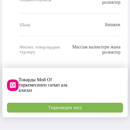
роликтер
Бишкек
Шаар
Массаж валиктери жана
Фитнес товарлардын
түрлөрү
роликтер
Товарды Мой О!
тиркемесинен сатып ала
аласыз
Тиркемеден ачуу