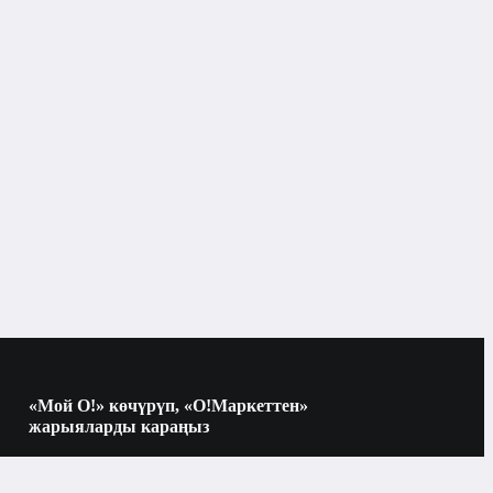
«Мой О!» көчүрүп, «О!Маркеттен»
жарыяларды караңыз
Көчүрүү үчүн камераны QR-кодго
багыттаңыз