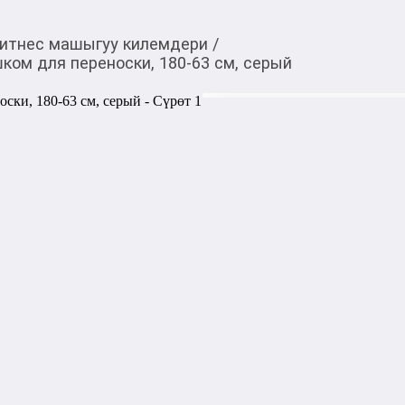
фитнес машыгуу килемдери
/
шком для переноски, 180-63 см, серый
1 139,00
c
Товарды Мой О!
тиркемесинен сатып ала
Полотенце для йоги T
аласыз
180-63 см, серый
Полотенце с противосколь
идеальный аксессуар для йо
занятий, таких как бикрам- 
увеличивается. Это полотен
предотвращая скольжение и
время упражнений. Вы может
расстелить на коврике для 
чистоте.

Кроме того, это полотенце 
свернуть в блок для йоги, 