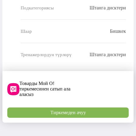
Штанга дисктери
Подкатегориясы
Бишкек
Шаар
Штанга дисктери
Тренажерлордун түрлөрү
Товарды Мой О!
тиркемесинен сатып ала
аласыз
Тиркемеден ачуу