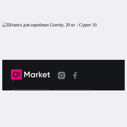
Шилтеме көчүрүлдү
«О!Маркет» – смартфондон товарларды же
кызматтарды сатуу жана сатып алуу үчүн акысыз
жарыялардын онлайн-сервиси.