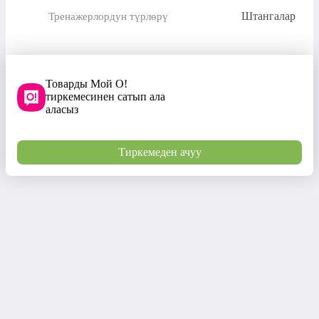
Штангалар
Тренажерлордун түрлөрү
Товарды Мой О!
тиркемесинен сатып ала
аласыз
Тиркемеден ачуу