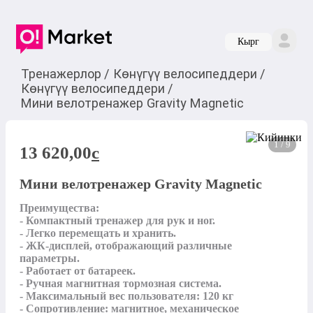
Кырг
Тренажерлор
/
Көнүгүү велосипеддери
/
Көнүгүү велосипеддери
/
Мини велотренажер Gravity Magnetic
1 / 9
13 620,00
c
Мини велотренажер Gravity Magnetic
Преимущества:

- Компактный тренажер для рук и ног.

- Легко перемещать и хранить.

- ЖК-дисплей, отображающий различные 
параметры.

- Работает от батареек.

- Ручная магнитная тормозная система.

- Максимальный вес пользователя: 120 кг

- Сопротивление: магнитное, механическое
