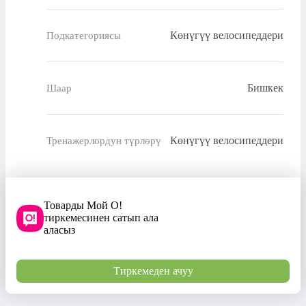
Көнүгүү велосипеддери
Подкатегориясы
Бишкек
Шаар
Көнүгүү велосипеддери
Тренажерлордун түрлөрү
Товарды Мой О!
тиркемесинен сатып ала
аласыз
Тиркемеден ачуу