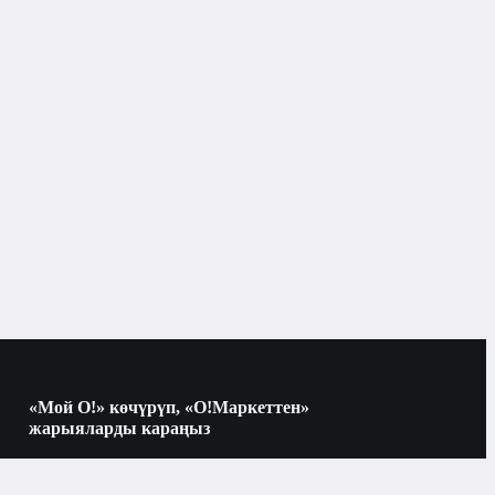
Саякат куралдары
«Мой О!» көчүрүп, «О!Маркеттен»
жарыяларды караңыз
Көчүрүү үчүн камераны QR-кодго
багыттаңыз