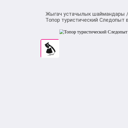
Жыгач устачылык шаймандары
Топор туристический Следопыт в