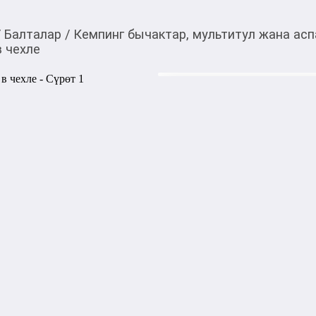
/
Балталар
/
Кемпинг бычактар, мультитул жана ас
 чехле
1 200,00
c
Товарды Мой О!
тиркемесинен сатып ала
Топор туристический 
аласыз
Топор туристический Следо
вариант топора для туриста
изогнутой формы, с обрезин
рукой. Идеально подходит д
в походе. В комплекте преду
Характеристики: 

- Вес: 304 г

- Размер: 290х103х23 мм

- Материал лезвия: сталь

- Материал ручки: обрезине
Комплектация: Топор, чехо