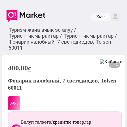
Кырг
Туризм жана ачык эс алуу
/
Туристтик чырактар
/
Туристтик чырактар
/
Фонарик налобный, 7 светодиодов, Tolsen
60011
1 / 2
400,00
c
Фонарик налобный, 7 светодиодов, Tolsen
60011
0-0-
3
Бөлүп төлөөгө/кредитке товарлар