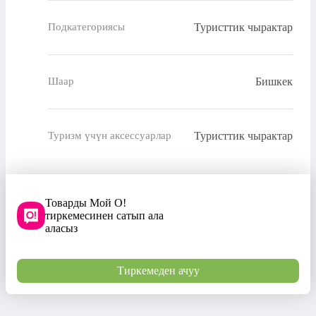
Туристтик чырактар
Подкатегориясы
Бишкек
Шаар
Туристтик чырактар
Туризм үчүн аксессуарлар
Товарды Мой О!
тиркемесинен сатып ала
аласыз
Тиркемеден ачуу