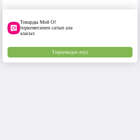
Товарды Мой О!
тиркемесинен сатып ала
аласыз
Тиркемеден ачуу