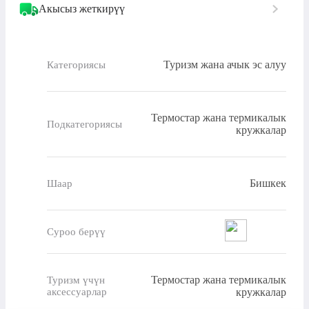
Акысыз жеткирүү
Туризм жана ачык эс алуу
Категориясы
Термостар жана термикалык
Подкатегориясы
кружкалар
Бишкек
Шаар
Суроо берүү
Термостар жана термикалык
Туризм үчүн
аксессуарлар
кружкалар