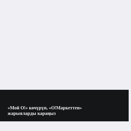
Кемпинг
Бишкек
Кемпинг
ар
Термикалык баштыктар үчүн муздак
аккумуляторлор
«Мой О!» көчүрүп, «О!Маркеттен»
жарыяларды караңыз
Көчүрүү үчүн камераны QR-кодго
багыттаңыз