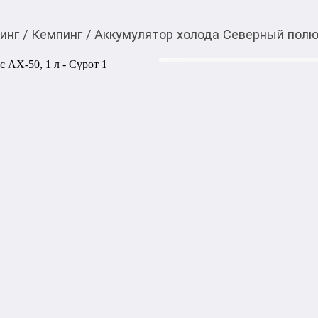
инг
/
Кемпинг
/
Аккумулятор холода Северный полюс
599,00
c
Товарды Мой О!
тиркемесинен сатып ала
Аккумулятор холода С
аласыз
0-0-
6
Бөлүп төлөөгө/креди
Бул дүкөндө
Аккумулятор холода «Север
оптимальным выбором для п
лекарств и сохранения свеж