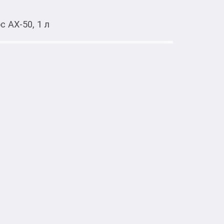
 АХ-50, 1 л
Тиркемеден ачуу
еверный полюс АХ-50, 1 л
тке товарлар
ный полюс» АХ-50 весом 1 кг станет 
оездок на природу, транспортировки 
ести пищи в условиях летней жары.
