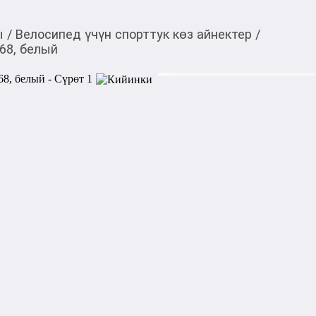
ы
/
Велосипед үчүн спорттук көз айнектер
/
68, белый
1 900,00
c
Товарды Мой О!
тиркемесинен сатып ала
Велосипедные очки Ro
аласыз
0-0-
3
Бөлүп төлөөгө/креди
Бул дүкөндө
Велосипедные очки RockBros
фотохромные очки, предназ