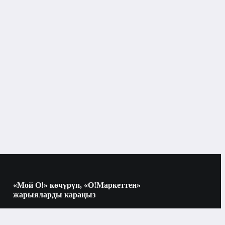
Велосипед үчүн спорттук көз айнектер
Бишкек
Велосипеддердин
ардын
аксессуарлары
Велосипед үчүн спорттук көз айнектер
«Мой О!» көчүрүп, «О!Маркеттен»
жарыяларды караңыз
Көчүрүү үчүн камераны QR-кодго
багыттаңыз