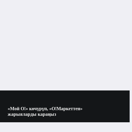
«Мой О!» көчүрүп, «О!Маркеттен»
жарыяларды караңыз
Көчүрүү үчүн камераны QR-кодго
багыттаңыз