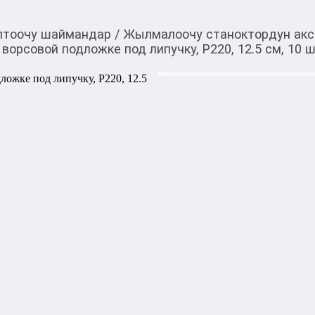
птоочу шаймандар
/
Жылмалоочу станоктордун ак
 ворсовой подложке под липучку, P220, 12.5 см, 10 
235,00
c
Товарды Мой О!
тиркемесинен сатып ала
Круг абразивный Matr
аласыз
под липучку, P220, 12.
Круг абразивный Matrix 738
шлифования металла, дерева
Круг устанавливается на э
шлифовальные машинки или
Matrix.
1000,00
с
жогору акысыз
жеткирүү