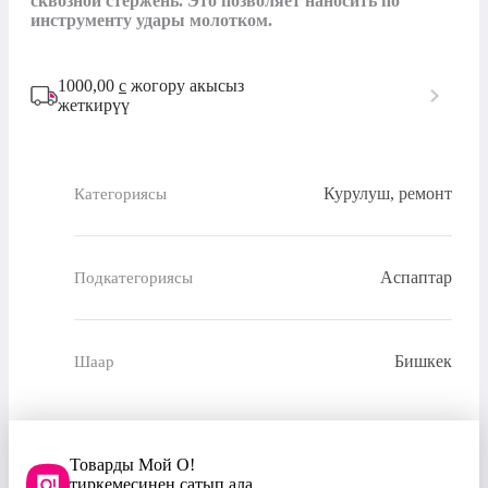
сквозной стержень. Это позволяет наносить по 
инструменту удары молотком.
1000,00
с
жогору акысыз
жеткирүү
Курулуш, ремонт
Категориясы
Аспаптар
Подкатегориясы
Бишкек
Шаар
Товарды Мой О!
тиркемесинен сатып ала