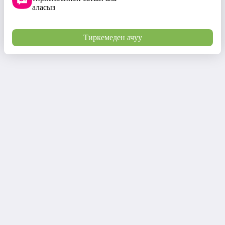
аласыз
Тиркемеден ачуу