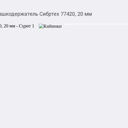
ашкодержатель Сибртех 77420, 20 мм
275,00
c
Товарды Мой О!
тиркемесинен сатып ала
Плашкодержатель Сиб
аласыз
Плашкодержатель Сибртех 7
диаметром 20 мм. 

Он пригодится для ручного 
слесарных и монтажных раб
комфорт работы, позволяя 
создания ровной резьбы.

Преимущества:

- плашкодержатель изготов
качества, что делает его н
- стопорные винты обеспеч
плашек,

- разборная конструкция об