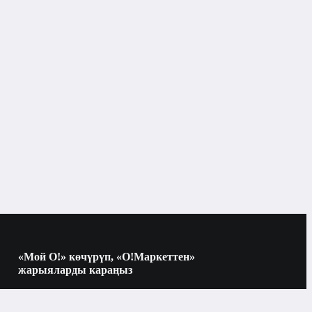
«Мой О!» көчүрүп, «О!Маркеттен»
жарыяларды караңыз
Көчүрүү үчүн камераны QR-кодго
багыттаңыз