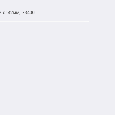
м d=42мм, 78400
Тиркемеден ачуу
езки изделий из пластика 180 мм
липропиленовых труб необходимой длины 
ем трубопроводов из полипропилена, для 
и канализации.
Курулуш, ремонт