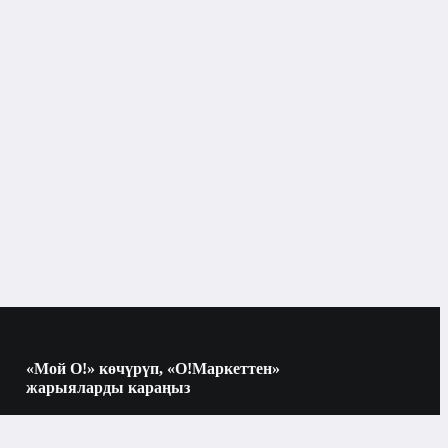
«Мой О!» көчүрүп, «О!Маркеттен»
жарыяларды караңыз
Көчүрүү үчүн камераны QR-кодго
багыттаңыз