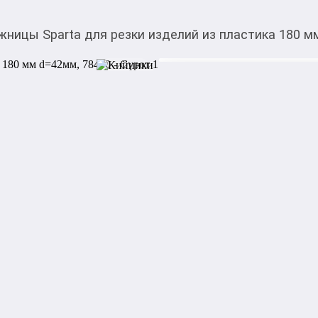
жницы Sparta для резки изделий из пластика 180 м
488,00
c
Товарды Мой О!
тиркемесинен сатып ала
Ножницы Sparta для р
аласыз
d=42мм, 78400
Применяются для резки по
при монтаже и ремонте сист
водоснабжения, отопления 
1000,00
с
жогору акысыз
жеткирүү
Категориясы