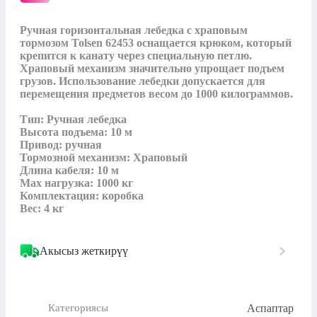
Ручная горизонтальная лебедка с храповым 
тормозом Tolsen 62453 оснащается крюком, который 
крепится к канату через специальную петлю. 
Храповый механизм значительно упрощает подъем 
грузов. Использование лебедки допускается для 
перемещения предметов весом до 1000 килограммов.

Тип: Ручная лебедка

Высота подъема: 10 м

Привод: ручная

Тормозной механизм: Храповый

Длина кабеля: 10 м

Max нагрузка: 1000 кг

Комплектация: коробка

Вес: 4 кг
Акысыз жеткирүү
Аспаптар
Категориясы