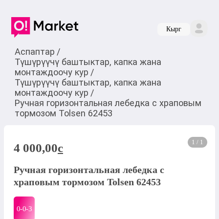
Кырг
Аспаптар
/
Түшүрүүчү баштыктар, капка жана
монтаждоочу кур
/
Түшүрүүчү баштыктар, капка жана
монтаждоочу кур
/
Ручная горизонтальная лебедка с храповым
тормозом Tolsen 62453
1 / 1
4 000,00
c
Ручная горизонтальная лебедка с
храповым тормозом Tolsen 62453
0-0-
3