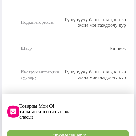
Түшүрүүчү баштыктар, капка
Подкатегориясы
жана монтаждоочу кур
Бишкек
Шаар
Түшүрүүчү баштыктар, капка
Инструменттердин
түрлөрү
жана монтаждоочу кур
Товарды Мой О!
тиркемесинен сатып ала
аласыз
Тиркемеден ачуу