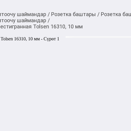
птоочу шаймандар
/
Розетка баштары
/
Розетка ба
птоочу шаймандар
/
естигранная Tolsen 16310, 10 мм
120,00
c
Товарды Мой О!
тиркемесинен сатып ала
Головка торцевая ста
аласыз
16310, 10 мм
0-0-
3
Бөлүп төлөөгө/креди
Бул дүкөндө