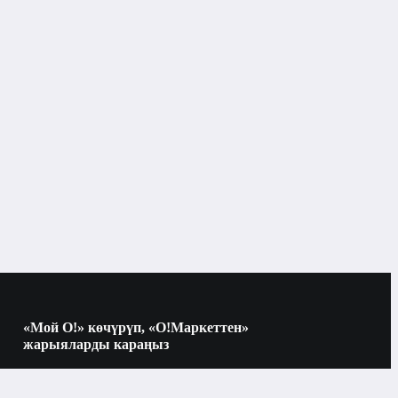
ал үчүн шаймандар жана сарптоочу шаймандар
Розетка баштары
Бишкек
Розетка баштары
«Мой О!» көчүрүп, «О!Маркеттен»
жарыяларды караңыз
Курал үчүн шаймандар жана сарптоочу
шаймандар
Көчүрүү үчүн камераны QR-кодго
багыттаңыз