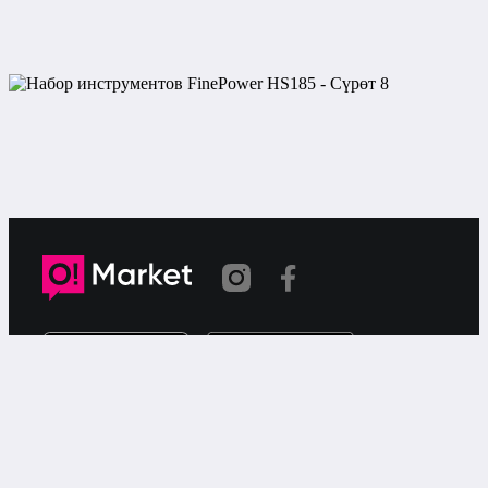
Шилтеме көчүрүлдү
«О!Маркет» – смартфондон товарларды же
кызматтарды сатуу жана сатып алуу үчүн акысыз
жарыялардын онлайн-сервиси.