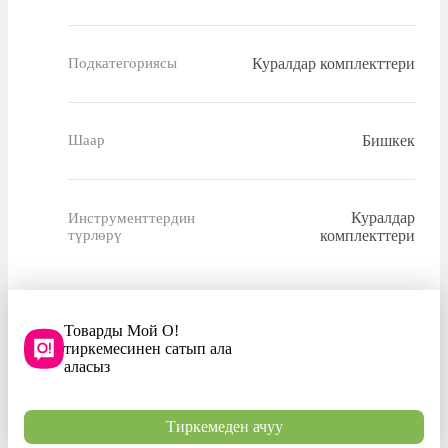
Куралдар комплекттери
Подкатегориясы
Бишкек
Шаар
Куралдар
Инструменттердин
түрлөрү
комплекттери
Товарды Мой О!
тиркемесинен сатып ала
аласыз
Тиркемеден ачуу