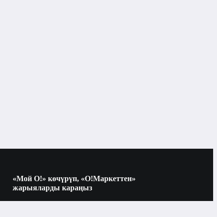
«Мой О!» көчүрүп, «О!Маркеттен»
жарыяларды караңыз
Көчүрүү үчүн камераны QR-кодго
багыттаңыз