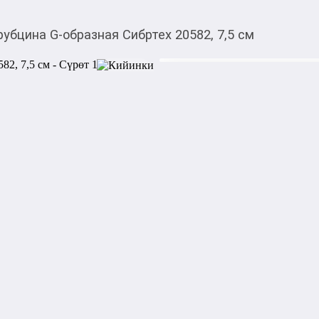
рубцина G-образная Сибртех 20582, 7,5 см
488,00
c
Товарды Мой О!
тиркемесинен сатып ала
Струбцина G-образная
аласыз
Струбцина G-образная Сибрт
различных деталей при скле
пр. Зажим свободно вращае
что способствует надежной 
Данная модель отличается 
благодаря материалам из ко
высокопрочный чугун с ша
шток - сталь Ст3). Изделие 
корпус покрыт порошковой 
1000,00
с
жогору акысыз