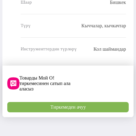
Бишкек
Шаар
Кыччалар, кычкачтар
Түрү
Кол шаймандар
Инструменттердин түрлөрү
Товарды Мой О!
тиркемесинен сатып ала
аласыз
Тиркемеден ачуу