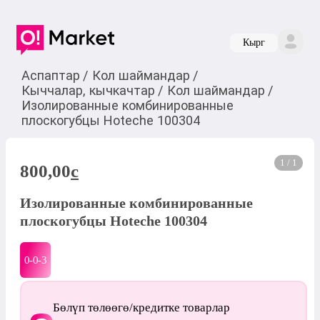
Кырг
Аспаптар
/
Кол шаймандар
/
Кыччалар, кычкачтар
/
Кол шаймандар
/
Изолированные комбинированные
плоскогубцы Hoteche 100304
1 / 1
800,00
c
Изолированные комбинированные
плоскогубцы Hoteche 100304
0-0-
3
Бөлүп төлөөгө/кредитке товарлар