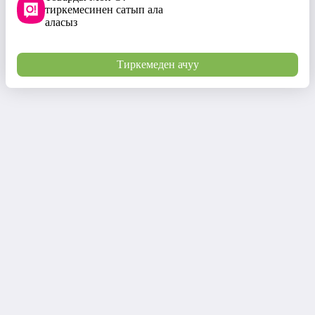
тиркемесинен сатып ала
аласыз
Тиркемеден ачуу