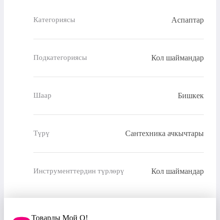
Аспаптар
Категориясы
Кол шаймандар
Подкатегориясы
Бишкек
Шаар
Сантехника ачкычтары
Түрү
Кол шаймандар
Инструменттердин түрлөрү
Товарды Мой О!