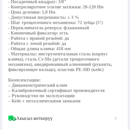
- Посадочный квадрат: 3/8"

- Контролируемое усилие затяжки: 20-120 Нм

- Цена деления: 1,0 Нм

- Допустимая погрешность: ± 3 %

- Шаг трещоточного механизма: 72 зубца (5°)

- Переключатель реверса: флажковый

- Кнопочный фиксатор: есть

- Работа с правой резьбой: да

- Работа с левой резьбой: да

- Общая длина ключа: 418 мм

- Материалы: инструментальная сталь (корпус 
ключа), сталь Cr-Mo (детали трещоточного 
механизма), анодированный алюминий (рукоять, 
фиксирующее кольцо), пластик PE-HD (кейс)

Комплектация:

– Динамометрический ключ

– Калибровочный сертификат производителя

– Руководство по эксплуатации

– Кейс с металлическими замками
Акысыз жеткирүү