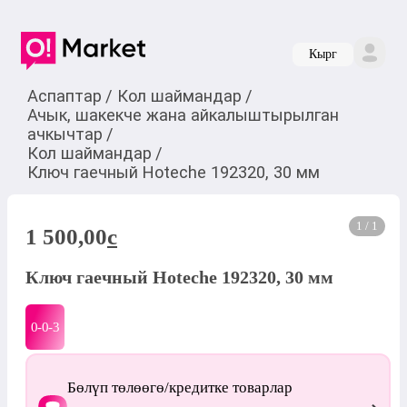
Кырг
Аспаптар
/
Кол шаймандар
/
Ачык, шакекче жана айкалыштырылган
ачкычтар
/
Кол шаймандар
/
Ключ гаечный Hoteche 192320, 30 мм
1 / 1
1 500,00
c
Ключ гаечный Hoteche 192320, 30 мм
0-0-
3
Бөлүп төлөөгө/кредитке товарлар