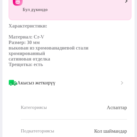
Бул дүкөндө
Характеристики:

Материал: Cr-V

Размер: 30 мм

выкован из хромованадиевой стали

хромированный

сатиновая отделка

Трещотка: есть
Акысыз жеткирүү
Аспаптар
Категориясы
Кол шаймандар
Подкатегориясы