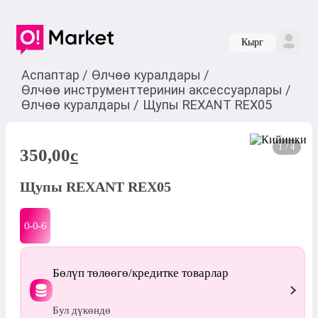
Кырг
Аспаптар
/
Өлчөө куралдары
/
Өлчөө инструменттеринин аксессуарлары
/
Өлчөө куралдары
/
Щупы REXANT REX05
1 / 4
350,00
c
Щупы REXANT REX05
0-0-
6
Бөлүп төлөөгө/кредитке товарлар
Бул дүкөндө