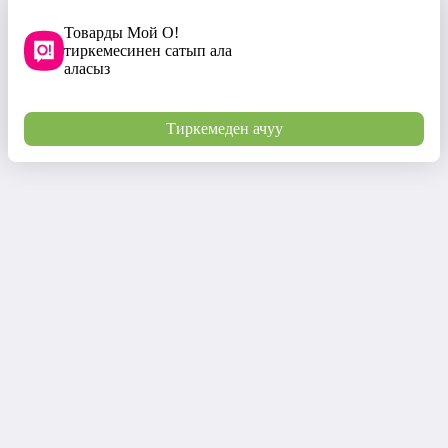
Товарды Мой О!
тиркемесинен сатып ала
аласыз
Тиркемеден ачуу