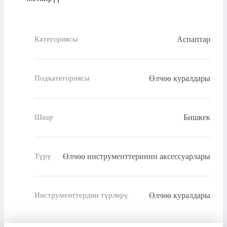
Аспаптар
Категориясы
Өлчөө куралдары
Подкатегориясы
Бишкек
Шаар
Өлчөө инструменттеринин аксессуарлары
Түрү
Өлчөө куралдары
Инструменттердин түрлөрү