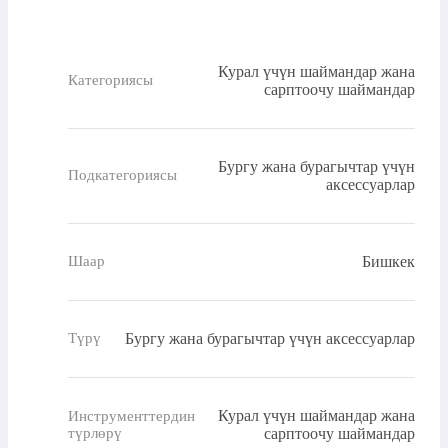
Курал үчүн шаймандар жана
Категориясы
сарптоочу шаймандар
Бургу жана бурагычтар үчүн
Подкатегориясы
аксессуарлар
Бишкек
Шаар
Бургу жана бурагычтар үчүн аксессуарлар
Түрү
Курал үчүн шаймандар жана
Инструменттердин
түрлөрү
сарптоочу шаймандар