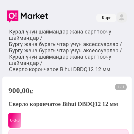
Кырг
Курал үчүн шаймандар жана сарптоочу
шаймандар
/
Бургу жана бурагычтар үчүн аксессуарлар
/
Бургу жана бурагычтар үчүн аксессуарлар
/
Курал үчүн шаймандар жана сарптоочу
шаймандар
/
Сверло корончатое Bihui DBDQ12 12 мм
1 / 1
900,00
c
Сверло корончатое Bihui DBDQ12 12 мм
0-0-
3