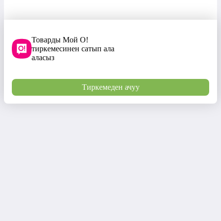
Товарды Мой О!
тиркемесинен сатып ала
аласыз
Тиркемеден ачуу