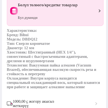
Бөлүп төлөөгө/кредитке товарлар
Бул дүкөндө
Характеристика: 

Бренд: Bihui 

Модель: DBDQ12 

Тип: Сверло корончатое 

Диаметр: 12 мм

Хвостовик: Шестигранный (HEX 1/4″), 
совместимый с быстросъемными адаптерами, 
дрелями и шуруповертами

Технология: Вакуумная пайка алмазов (Vacuum 
Brazed), обеспечивающая высокую скорость реза и 
стойкость к перегреву

Охлаждение: Внутри корпуса находится 
специальный охлаждающий воск, который плавится 
при работе и защищает алмазное напыление
1000,00
с
жогору акысыз
жеткирүү