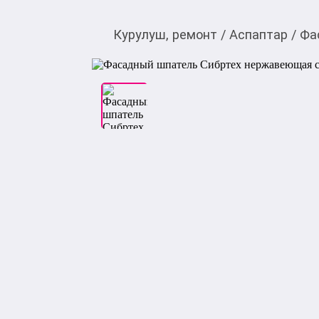
Курулуш, ремонт
/
Аспаптар
/
Фа