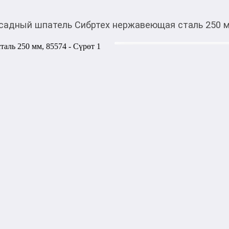
садный шпатель Сибртех нержавеющая сталь 250 м
354,00
c
Товарды Мой О!
тиркемесинен сатып ала
Фасадный шпатель Си
аласыз
85574
Фасадный шпатель Сибртех 
алюминиевое ребро жесткос
рабочего полотна. 

Инструмент предназначен д
распределения строительно
поверхности. Полотно изгот
Двухкомпонентная рукоятка 
для подвешивания.
1000,00
с
жогору акысыз