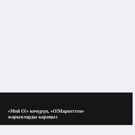
«Мой О!» көчүрүп, «О!Маркеттен»
жарыяларды караңыз
Көчүрүү үчүн камераны QR-кодго
багыттаңыз