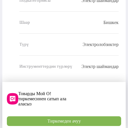
Электр шаймандар
Подкатегориясы
Бишкек
Шаар
Электролобзиктер
Түрү
Электр шаймандар
Инструменттердин түрлөрү
Товарды Мой О!
тиркемесинен сатып ала
аласыз
Тиркемеден ачуу