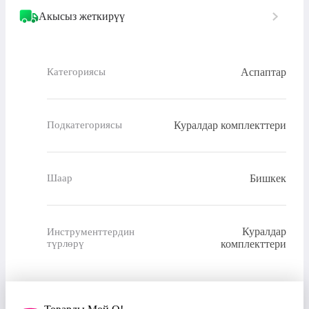
Акысыз жеткирүү
Аспаптар
Категориясы
Куралдар комплекттери
Подкатегориясы
Бишкек
Шаар
Куралдар
Инструменттердин
түрлөрү
комплекттери