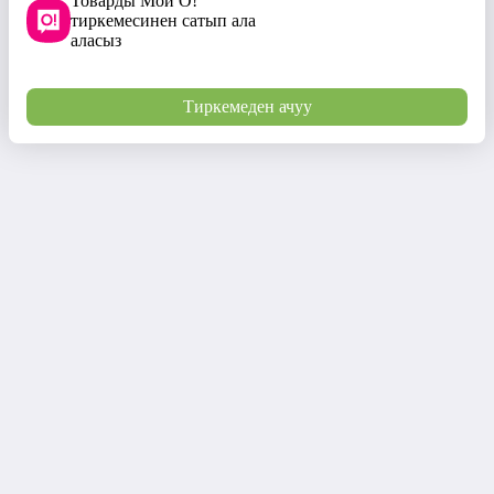
Товарды Мой О!
тиркемесинен сатып ала
аласыз
Тиркемеден ачуу