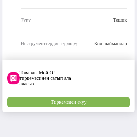
Тешик
Түрү
Кол шаймандар
Инструменттердин түрлөрү
Товарды Мой О!
тиркемесинен сатып ала
аласыз
Тиркемеден ачуу