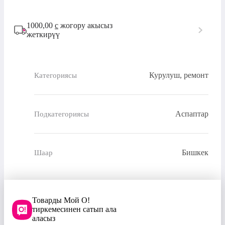
1000,00
с
жогору акысыз
жеткирүү
Курулуш, ремонт
Категориясы
Аспаптар
Подкатегориясы
Бишкек
Шаар
Товарды Мой О!
тиркемесинен сатып ала
аласыз