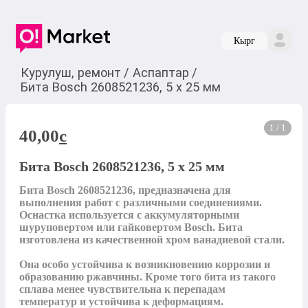
Кырг
Курулуш, ремонт
/
Аспаптар
/
Бита Вosch 2608521236, 5 х 25 мм
1 / 1
40,00
c
Бита Вosch 2608521236, 5 х 25 мм
Бита Вosch 2608521236, предназначена для 
выполнения работ с различными соединениями. 
Оснастка используется с аккумуляторными 
шуруповертом или гайковертом Bosch. Бита 
изготовлена из качественной хром ванадиевой стали. 

Она особо устойчива к возникновению коррозии и 
образованию ржавчины. Кроме того бита из такого 
сплава менее чувствительна к перепадам 
температур и устойчива к деформациям.