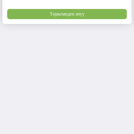
Тиркемеден ачуу