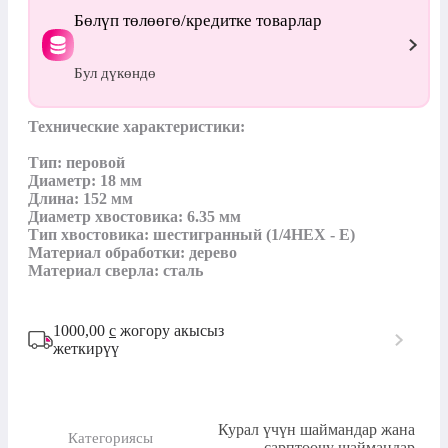
Бөлүп төлөөгө/кредитке товарлар
Бул дүкөндө
Технические характеристики:

Тип: перовой

Диаметр: 18 мм

Длина: 152 мм

Диаметр хвостовика: 6.35 мм

Тип хвостовика: шестигранный (1/4HEX - E)

Материал обработки: дерево

Материал сверла: сталь
1000,00
с
жогору акысыз
жеткирүү
Курал үчүн шаймандар жана
Категориясы
сарптоочу шаймандар