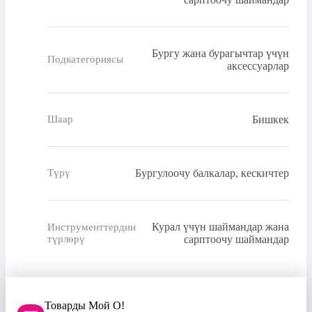
Бургу жана бурагычтар үчүн
Подкатегориясы
аксессуарлар
Бишкек
Шаар
Бургулоочу балкалар, кескичтер
Түрү
Курал үчүн шаймандар жана
Инструменттердин
түрлөрү
сарптоочу шаймандар
Товарды Мой О!