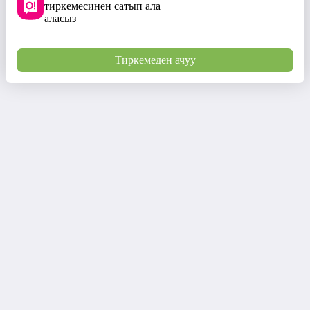
тиркемесинен сатып ала
аласыз
Тиркемеден ачуу