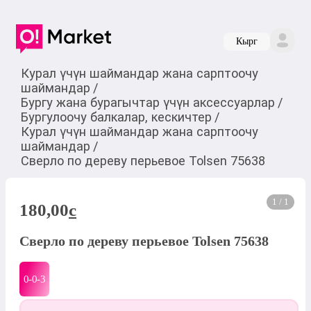
Кырг
Курал үчүн шаймандар жана сарптоочу
шаймандар
/
Бургу жана бурагычтар үчүн аксессуарлар
/
Бургулоочу балкалар, кескичтер
/
Курал үчүн шаймандар жана сарптоочу
шаймандар
/
Сверло по дереву перьевое Tolsen 75638
1 / 1
180,00
c
Сверло по дереву перьевое Tolsen 75638
0-0-
3