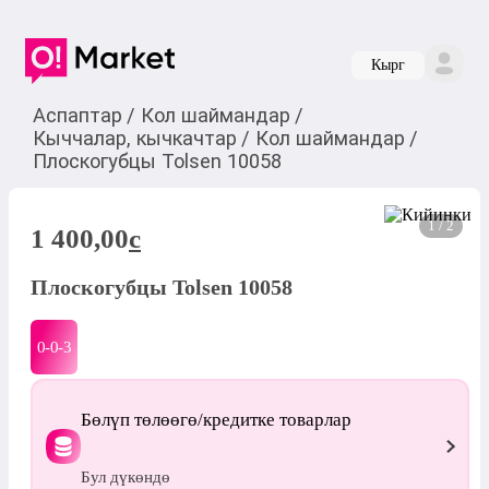
Кырг
Аспаптар
/
Кол шаймандар
/
Кыччалар, кычкачтар
/
Кол шаймандар
/
Плоскогубцы Tolsen 10058
1 / 2
1 400,00
c
Плоскогубцы Tolsen 10058
0-0-
3
Бөлүп төлөөгө/кредитке товарлар
Бул дүкөндө