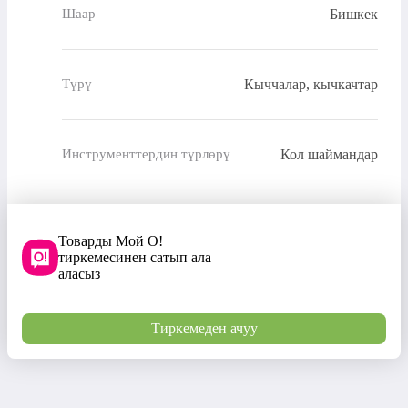
Бишкек
Шаар
Кыччалар, кычкачтар
Түрү
Кол шаймандар
Инструменттердин түрлөрү
Товарды Мой О!
тиркемесинен сатып ала
аласыз
Тиркемеден ачуу