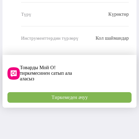
Күрөктөр
Түрү
Кол шаймандар
Инструменттердин түрлөрү
Товарды Мой О!
тиркемесинен сатып ала
аласыз
Тиркемеден ачуу