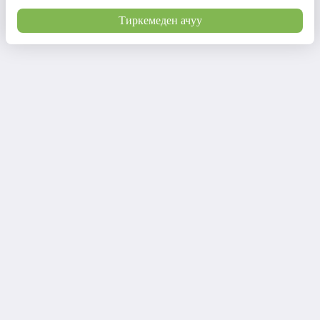
Тиркемеден ачуу