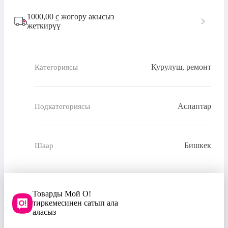
1000,00
с
жогору акысыз
жеткирүү
Курулуш, ремонт
Категориясы
Аспаптар
Подкатегориясы
Бишкек
Шаар
Товарды Мой О!
тиркемесинен сатып ала
аласыз