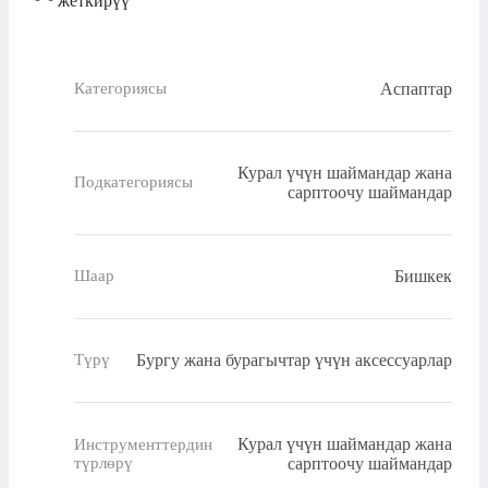
жеткирүү
Аспаптар
Категориясы
Курал үчүн шаймандар жана
Подкатегориясы
сарптоочу шаймандар
Бишкек
Шаар
Бургу жана бурагычтар үчүн аксессуарлар
Түрү
Курал үчүн шаймандар жана
Инструменттердин
түрлөрү
сарптоочу шаймандар