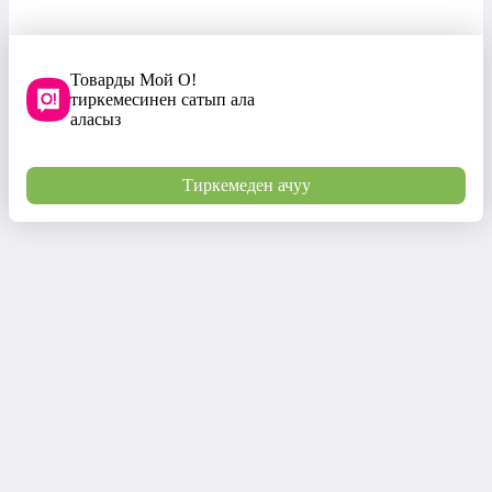
Товарды Мой О!
тиркемесинен сатып ала
аласыз
Тиркемеден ачуу