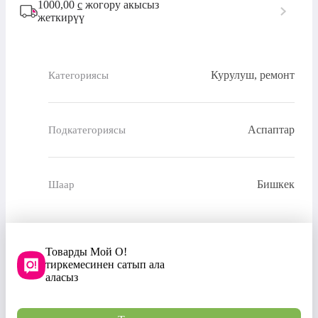
1000,00
с
жогору акысыз
жеткирүү
Курулуш, ремонт
Категориясы
Аспаптар
Подкатегориясы
Бишкек
Шаар
Товарды Мой О!
тиркемесинен сатып ала
аласыз