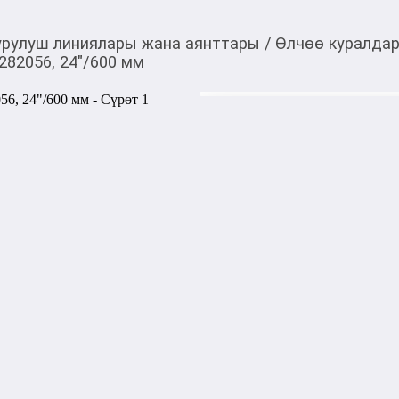
урулуш линиялары жана аянттары
/
Өлчөө куралда
82056, 24"/600 мм
1 000,00
c
Товарды Мой О!
тиркемесинен сатып ала
Линейка алюминиева
аласыз
0-0-
3
Бөлүп төлөөгө/креди
Бул дүкөндө
Линейка строительная алю
(24") предназначена для то