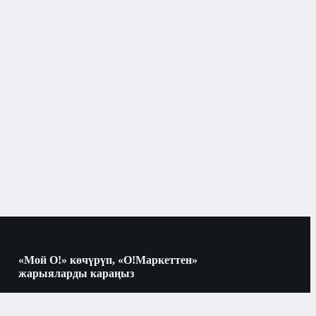
Бишкек
Курулуш линиялары жана аянттары
Өлчөө куралдары
өрү
«Мой О!» көчүрүп, «О!Маркеттен»
жарыяларды караңыз
Көчүрүү үчүн камераны QR-кодго
багыттаңыз