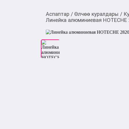
Аспаптар
/
Өлчөө куралдары
/
К
Линейка алюминиевая HOTECHE 2