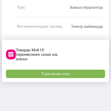
Зымсыз бурагычтар
Түрү
Электр шаймандар
Инструменттердин түрлөрү
Товарды Мой О!
тиркемесинен сатып ала
аласыз
Тиркемеден ачуу