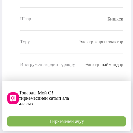
Бишкек
Шаар
Электр жаргылчактар
Түрү
Электр шаймандар
Инструменттердин түрлөрү
Товарды Мой О!
тиркемесинен сатып ала
аласыз
Тиркемеден ачуу