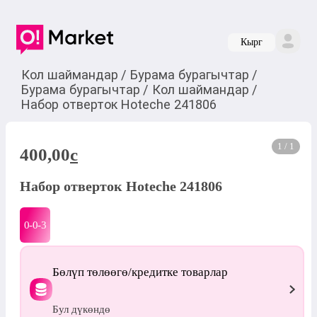
Кырг
Кол шаймандар
/
Бурама бурагычтар
/
Бурама бурагычтар
/
Кол шаймандар
/
Набор отверток Hoteche 241806
1 / 1
400,00
c
Набор отверток Hoteche 241806
0-0-
3
Бөлүп төлөөгө/кредитке товарлар
Бул дүкөндө