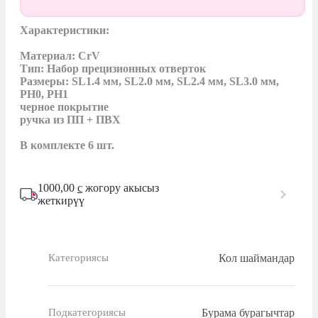
Характеристики:

Материал: CrV

Тип: Набор прецизионных отверток

Размеры: SL1.4 мм, SL2.0 мм, SL2.4 мм, SL3.0 мм, 
PH0, PH1

черное покрытие

ручка из ПП + ПВХ

В комплекте 6 шт.
1000,00
с
жогору акысыз
жеткирүү
Кол шаймандар
Категориясы
Бурама бурагычтар
Подкатегориясы