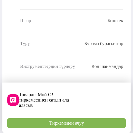
Бишкек
Шаар
Бурама бурагычтар
Түрү
Кол шаймандар
Инструменттердин түрлөрү
Товарды Мой О!
тиркемесинен сатып ала
аласыз
Тиркемеден ачуу