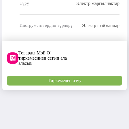
Электр жаргылчактар
Түрү
Электр шаймандар
Инструменттердин түрлөрү
Товарды Мой О!
тиркемесинен сатып ала
аласыз
Тиркемеден ачуу