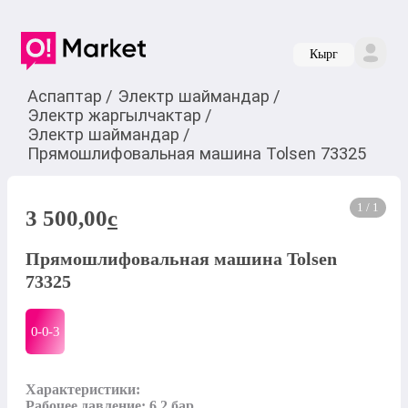
Кырг
Аспаптар
/
Электр шаймандар
/
Электр жаргылчактар
/
Электр шаймандар
/
Прямошлифовальная машина Tolsen 73325
1 / 1
3 500,00
c
Прямошлифовальная машина Tolsen
73325
0-0-
3
Характеристики:

Рабочее давление: 6,2 бар
