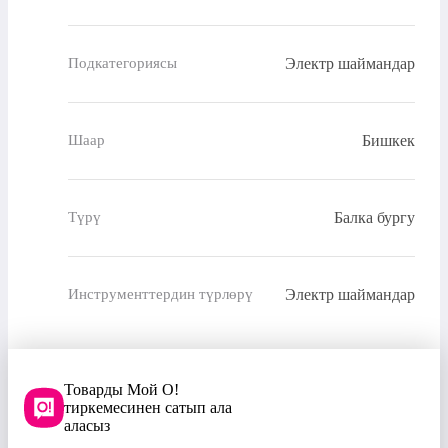
Электр шаймандар
Подкатегориясы
Бишкек
Шаар
Балка бургу
Түрү
Электр шаймандар
Инструменттердин түрлөрү
Товарды Мой О!
тиркемесинен сатып ала
аласыз