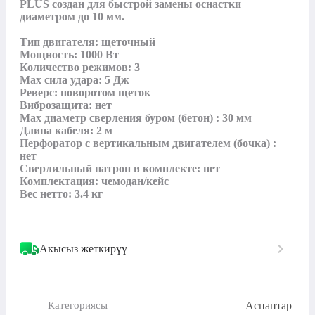
PLUS создан для быстрой замены оснастки 
диаметром до 10 мм.

Тип двигателя: щеточный

Мощность: 1000 Вт

Количество режимов: 3

Max сила удара: 5 Дж

Реверс: поворотом щеток

Виброзащита: нет

Max диаметр сверления буром (бетон) : 30 мм

Длина кабеля: 2 м

Перфоратор с вертикальным двигателем (бочка) : 
нет

Сверлильный патрон в комплекте: нет

Комплектация: чемодан/кейс

Вес нетто: 3.4 кг

Акысыз жеткирүү
Аспаптар
Категориясы