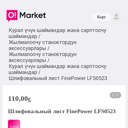
Кырг
Курал үчүн шаймандар жана сарптоочу
шаймандар
/
Жылмалоочу станоктордун
аксессуарлары
/
Жылмалоочу станоктордун
аксессуарлары
/
Курал үчүн шаймандар жана сарптоочу
шаймандар
/
Шлифовальный лист FinePower LFS0523
1 / 1
110,00
c
Шлифовальный лист FinePower LFS0523
0-0-
6