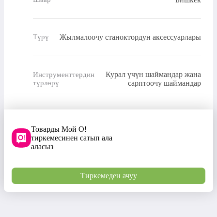
Жылмалоочу станоктордун аксессуарлары
Түрү
Курал үчүн шаймандар жана
Инструменттердин
түрлөрү
сарптоочу шаймандар
Товарды Мой О!
тиркемесинен сатып ала
аласыз
Тиркемеден ачуу