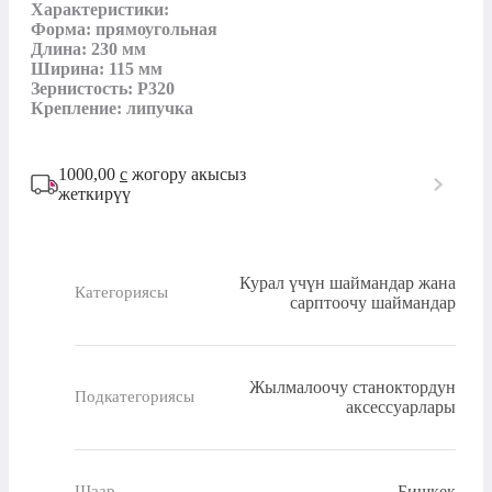
Характеристики:

Форма: прямоугольная

Длина: 230 мм

Ширина: 115 мм

Зернистость: Р320

Крепление: липучка
1000,00
с
жогору акысыз
жеткирүү
Курал үчүн шаймандар жана
Категориясы
сарптоочу шаймандар
Жылмалоочу станоктордун
Подкатегориясы
аксессуарлары
Бишкек
Шаар