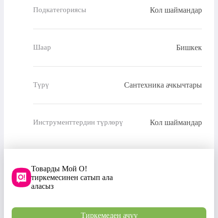
Кол шаймандар
Подкатегориясы
Бишкек
Шаар
Сантехника ачкычтары
Түрү
Кол шаймандар
Инструменттердин түрлөрү
Товарды Мой О!
тиркемесинен сатып ала
аласыз
Тиркемеден ачуу