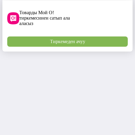
Товарды Мой О!
тиркемесинен сатып ала
аласыз
Тиркемеден ачуу