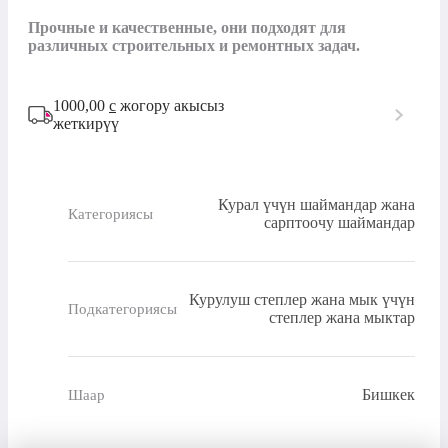
Прочные и качественные, они подходят для 
различных строительных и ремонтных задач.
1000,00
с
жогору акысыз
жеткирүү
Курал үчүн шаймандар жана
Категориясы
сарптоочу шаймандар
Курулуш степлер жана мык үчүн
Подкатегориясы
степлер жана мыктар
Бишкек
Шаар