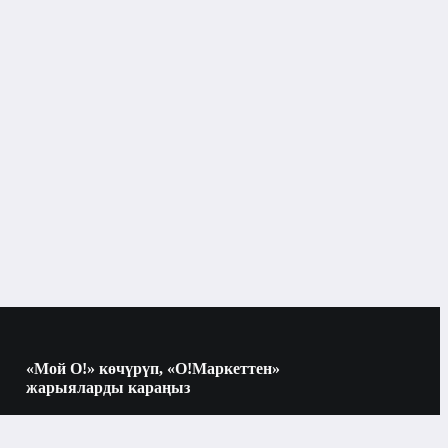
«Мой О!» көчүрүп, «О!Маркеттен»
жарыяларды караңыз
Көчүрүү үчүн камераны QR-кодго
багыттаңыз