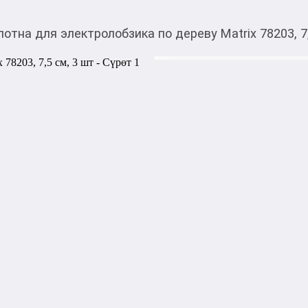
лотна для электролобзика по дереву Matrix 78203, 7
205,00
c
Товарды Мой О!
тиркемесинен сатып ала
Полотна для электроло
аласыз
см, 3 шт
Полотна для электролобзика
проведения резных работ п
изделиям на ее основе. В ка
изготовлена оснастка, испо
отличающаяся повышенной у
эффективным резом по разл
Рабочая длина режущего пол
мм, благодаря чему срез бу
предназначены для установк
лобзики. Для монтажа испол
Комплект поставки предста