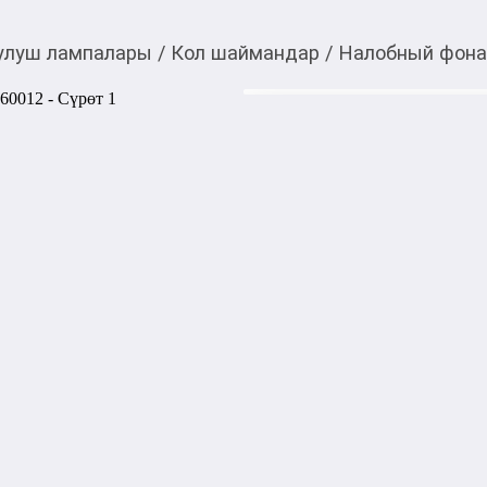
улуш лампалары
/
Кол шаймандар
/
Налобный фонар
3 500,00
c
Товарды Мой О!
тиркемесинен сатып ала
Налобный фонарь Tols
аласыз
0-0-
3
Аккумулятор: 3,7 В – 1500 
Светодиодный индикатор за
Время зарядки: 2,5 часа

Высококачественный светод
Яркость: 100/300 люмен (лм)
5,5 часов при слабом рабоч
сильном рабочем освещении
IP65 водонепроницаемый и
1 м USB-кабель для зарядки