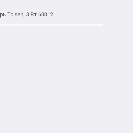
ь Tolsen, 3 Вт 60012
Тиркемеден ачуу
en, 3 Вт 60012
мАч

рядки аккумулятора

иод COB 3 Вт

, белый цвет света, 6500 К

ем освещении / 2 часа непрерывного при 


 пыленепроницаемый


