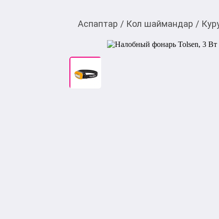
Аспаптар
/
Кол шаймандар
/
Кур