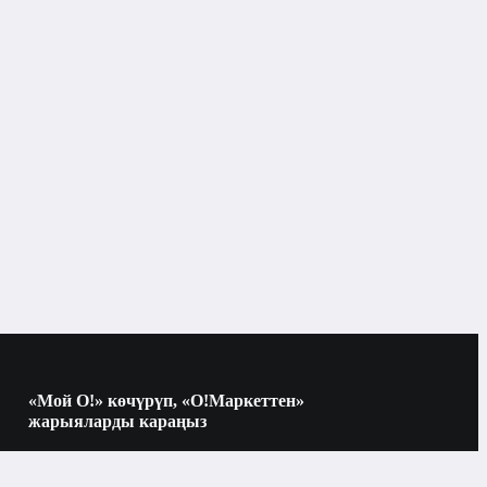
Курулуш лампалары
Кол шаймандар
өрү
«Мой О!» көчүрүп, «О!Маркеттен»
жарыяларды караңыз
Көчүрүү үчүн камераны QR-кодго
багыттаңыз